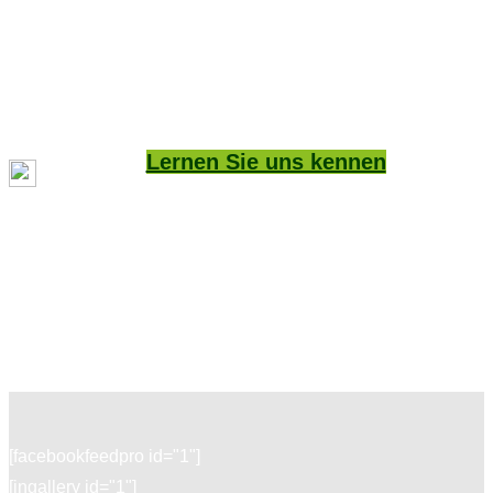
Lernen Sie uns kennen
[facebookfeedpro id="1"]
[ingallery id="1"]