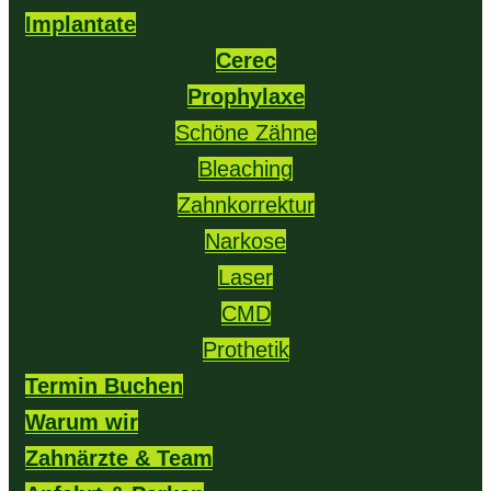
Implantate
Cerec
Prophylaxe
Schöne Zähne
Bleaching
Zahnkorrektur
Narkose
Laser
CMD
Prothetik
Termin Buchen
Warum wir
Zahnärzte & Team