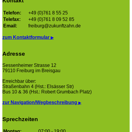
Kontakt
Telefon:
+49 (0)761 8 55 25
Telefax:
+49 (0)761 8 09 52 85
Email:
freiburg@zukunftzahn.de
zum Kontaktformular
▶
Adresse
Sessenheimer Strasse 12
79110 Freiburg im Breisgau
Erreichbar über:
Straßenbahn 4 (Hst.: Elsässer Str)
Bus 10 & 36 (Hst.: Robert Grumbach Platz)
zur Navigation/Wegbeschreibung
▶
Sprechzeiten
Montag:
07:00 - 19:00