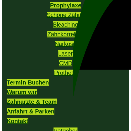
Prophylaxe
Schöne Zähne
Bleaching
Zahnkorrektur
Narkose
Laser
CMD
Prothetik
Termin Buchen
Warum wir
Zahnärzte & Team
Anfahrt & Parken
Kontakt
Ratgeber