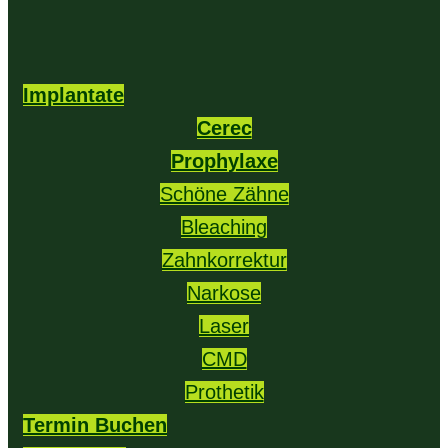
Implantate
Cerec
Prophylaxe
Schöne Zähne
Bleaching
Zahnkorrektur
Narkose
Laser
CMD
Prothetik
Termin Buchen