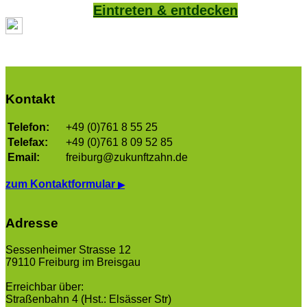
Eintreten & entdecken
Kontakt
Telefon:
+49 (0)761 8 55 25
Telefax:
+49 (0)761 8 09 52 85
Email:
freiburg@zukunftzahn.de
zum Kontaktformular
▶
Adresse
Sessenheimer Strasse 12
79110 Freiburg im Breisgau
Erreichbar über:
Straßenbahn 4 (Hst.: Elsässer Str)